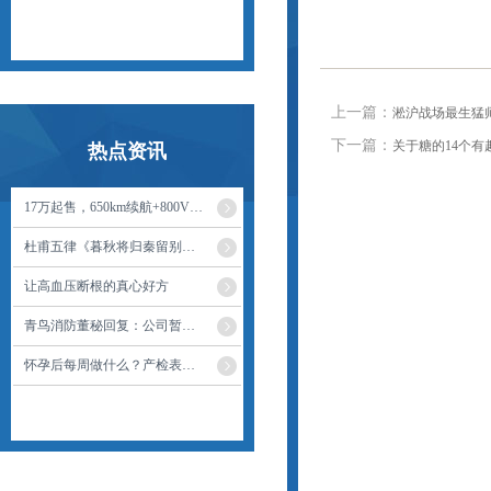
上一篇：
淞沪战场最生猛师
下一篇：
关于糖的14个
热点资讯
17万起售，650km续航+800V+激光雷达！这台比亚迪这样选
杜甫五律《暮秋将归秦留别湖南幕府亲友》读记
让高血压断根的真心好方
青鸟消防董秘回复：公司暂不符合规则中强制披露业绩预告的要求，因此暂无业绩预告的披露计划
怀孕后每周做什么？产检表➕入院待产包清单