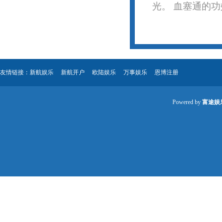
光。 血塞通的功效
友情链接：
新航娱乐
新航开户
欧陆娱乐
万事娱乐
恩博注册
Powered by
富途娱