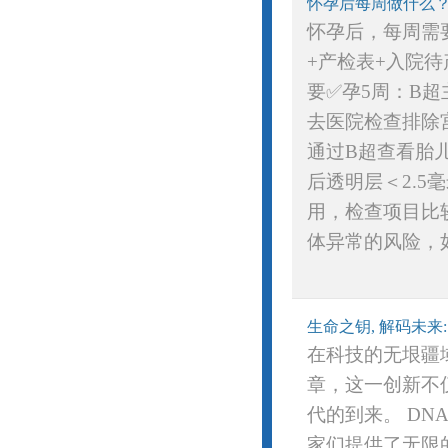
怀孕后每周做什么
怀孕后，每周需
+产检表+入院
要✅孕5周：B
去医院检查排除宫
通过B超查看胎
后透明层＜2.
用，检查项目比
体异常的风险，如
生命之钥, 解码未来
在科技的无垠疆
章，这一创新不
代的到来。 D
家们提供了无限