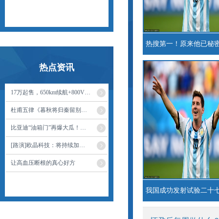
热点资讯
17万起售，650km续航+800V+激光雷达！这台比亚迪这样选
杜甫五律《暮秋将归秦留别湖南幕府亲友》读记
比亚迪“油箱门”再爆大瓜！曾私下开条件求放过？
[路演]欧晶科技：将持续加强研发技术创新 实施有效降本增效措施
让高血压断根的真心好方