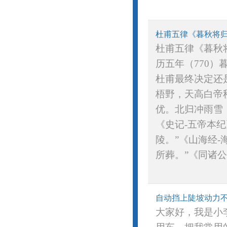
杜甫五律《暮秋将
杜甫五律《暮秋
历五年（770
杜甫最终决定还
梧野，天高白帝
优。北归冲雨雪
《史记-五帝本
陵。”《山海经
所葬。”《同诸公
自动挡上陡坡动力
大家好，我是小