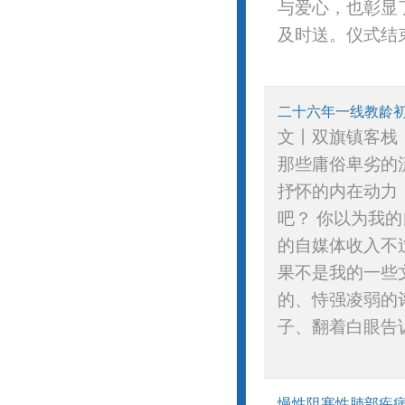
与爱心，也彰显
及时送。仪式结束
二十六年一线教龄初
文丨双旗镇客栈
那些庸俗卑劣的
抒怀的内在动力
吧？ 你以为我
的自媒体收入不
果不是我的一些
的、恃强凌弱的
子、翻着白眼告诉