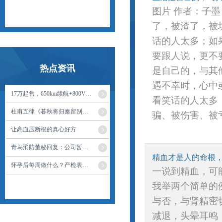
图片 作者：子
了，被渣了，被
话的人太多；如
要跟人说，更不
热点资讯
是自己的，与其
遇不幸时，心中
17万起售，650km续航+800V+激光雷达！这台比亚迪这样选
看笑话的人太多
杜甫五律《暮秋将归秦留别湖南幕府亲友》读记
骗、被伤害、被亏
让高血压断根的真心好方
青鸟消防董秘回复：公司暂不符合规则中强制披露业绩预告的要求，因此暂无业绩预告的披露计划
精血才是人的命根
怀孕后每周做什么？产检表➕入院待产包清单
一说到精血，可
我举两个简单的
与否，与肾精密
减退，头晕耳鸣